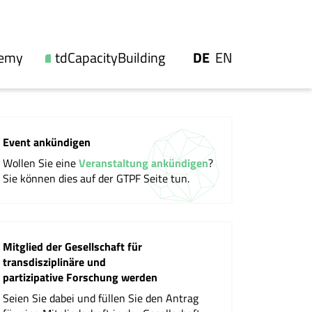
UTSCH
GLISH
demy
tdCapacityBuilding
DE
EN
Unsere Angebote
nien
Videos und Berichte
Event ankündigen
e
Workshopangebot
Wollen Sie eine
Veranstaltung ankündigen
?
ip
Events
Sie können dies auf der GTPF Seite tun.
tlichungen
Mitglied der Gesellschaft für
transdisziplinäre und
ionen
partizipative Forschung werden
Seien Sie dabei und füllen Sie den Antrag
llschaft