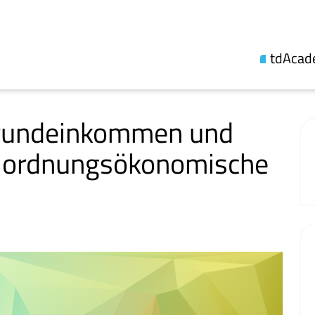
tdAca
Über uns
Themenli
rundeinkommen und
Synthes
ne ordnungsökonomische
Fellowsh
Updates
Veröffen
Kooperat
Fachgese